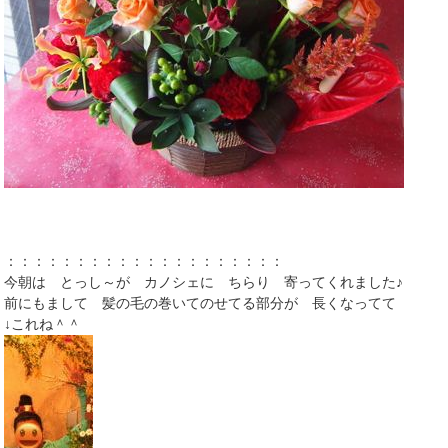
：：：：：：：：：：：：：：：：：：：：
今朝は とっし～が カノシェに ちらり 寄ってくれました♪
前にもまして 髪の毛の巻いてのせてる部分が 長くなってて
↓これね＾＾