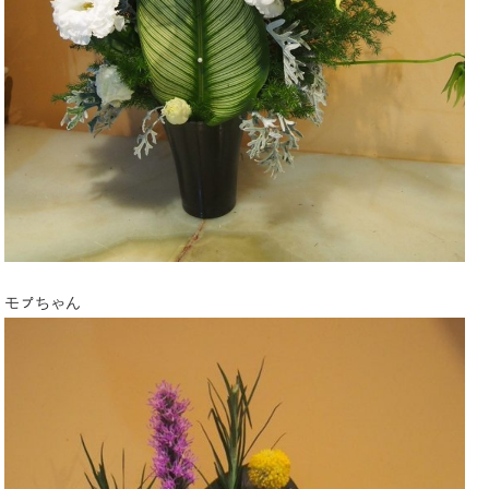
モㇷ゚ちゃん