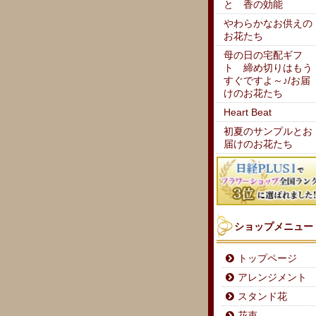
と 香の効能
やわらかなお供えの
お花たち
母の日の宅配ギフ
ト 締め切りはもう
すぐですよ～♪/お届
けのお花たち
Heart Beat
初夏のサンプルとお
届けのお花たち
ショップメニュー
トップページ
アレンジメント
スタンド花
花束