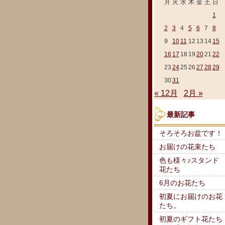
月
火
水
木
金
土
日
1
2
3
4
5
6
7
8
9
10
11
12
13
14
15
16
17
18
19
20
21
22
23
24
25
26
27
28
29
30
31
« 12月
2月 »
最新記事
そろそろお盆です！
お届けの花束たち
色も様々♪スタンド
花たち
6月のお花たち
初夏にお届けのお花
たち。
初夏のギフト花たち