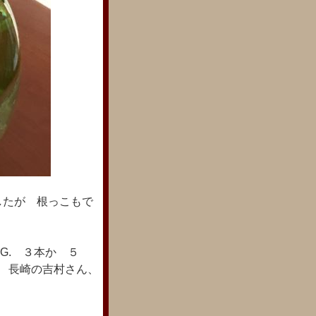
したが 根っこもで
G. ３本か ５
 長崎の吉村さん、