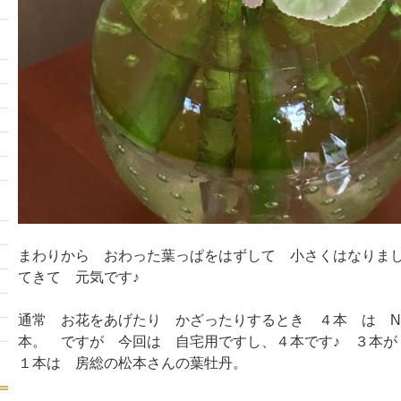
まわりから おわった葉っぱをはずして 小さくはなりま
てきて 元気です♪
通常 お花をあげたり かざったりするとき ４本 は N
本。 ですが 今回は 自宅用ですし、４本です♪ ３本が
１本は 房総の松本さんの葉牡丹。