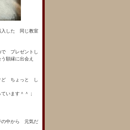
購入した 同じ教室
ので プレゼントし
合う額縁に出会え
けど ちょっと し
っています＾＾；
の中から 元気だ