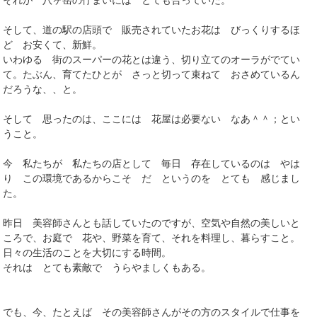
それが 八ヶ岳の佇まいには とても合っていた。
そして、道の駅の店頭で 販売されていたお花は びっくりするほ
ど お安くて、新鮮。
いわゆる 街のスーパーの花とは違う、切り立てのオーラがでてい
て。たぶん、育てたひとが さっと切って束ねて おさめているん
だろうな、、と。
そして 思ったのは、ここには 花屋は必要ない なあ＾＾；とい
うこと。
今 私たちが 私たちの店として 毎日 存在しているのは やは
り この環境であるからこそ だ というのを とても 感じまし
た。
昨日 美容師さんとも話していたのですが、空気や自然の美しいと
ころで、お庭で 花や、野菜を育て、それを料理し、暮らすこと。
日々の生活のことを大切にする時間。
それは とても素敵で うらやましくもある。
でも、今、たとえば その美容師さんがその方のスタイルで仕事を