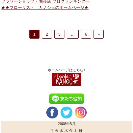
フラワーショップ・園芸店 ブログランキングへ
★★フローリスト カノシェのホームページ★
1
2
3
…
6
»
ホームページはこちら♪
2008年8月
月
火
水
木
金
土
日