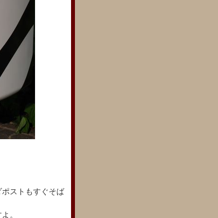
ダポストもすぐそば
すよ。