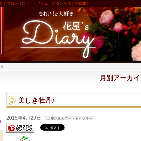
ト｜フローリスト カノシェ｜スタンド花｜胡蝶蘭｜
4月
月別アーカイブ:
美しき牡丹♪
2015年4月29日
店主お休みフォトギャラリー