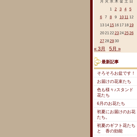
月
火
水
木
金
土
日
1
2
3
4
5
6
7
8
9
10
11
12
13
14
15
16
17
18
19
20
21
22
23
24
25
26
27
28
29
30
« 3月
5月 »
最新記事
そろそろお盆です！
お届けの花束たち
色も様々♪スタンド
花たち
6月のお花たち
初夏にお届けのお花
たち。
初夏のギフト花たち
と 香の効能