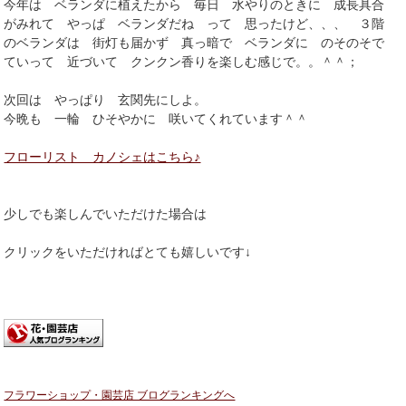
今年は ベランダに植えたから 毎日 水やりのときに 成長具合
がみれて やっぱ ベランダだね って 思ったけど、、、 ３階
のベランダは 街灯も届かず 真っ暗で ベランダに のそのそで
ていって 近づいて クンクン香りを楽しむ感じで。。＾＾；
次回は やっぱり 玄関先にしよ。
今晩も 一輪 ひそやかに 咲いてくれています＾＾
フローリスト カノシェはこちら♪
少しでも楽しんでいただけた場合は
クリックをいただければとても嬉しいです↓
フラワーショップ・園芸店 ブログランキングへ