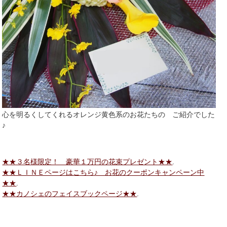
心を明るくしてくれるオレンジ黄色系のお花たちの ご紹介でした
♪
★★３名様限定！ 豪華１万円の花束プレゼント★★
.
★★ＬＩＮＥページはこちら♪ お花のクーポンキャンペーン中
★★
.
★★カノシェのフェイスブックページ★★
.