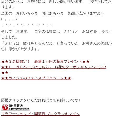
店頭のお花は お昼頃には 新しい顔が揃います！ お待ちしてお
ります。
全国の おじいちゃま おばあちゃま 笑顔が広がりますよう
に。。。♪
：：：：：：：：：：：：：：
そして お彼岸。 自宅の仏壇には ぶどうと おはぎを お供え
しました。
「ぶどうは 疲れをとるんだよ」と言っていた お母さんの笑顔が
心に浮かび上がります。
★★３名様限定！ 豪華１万円の花束プレゼント★★
.
★★ＬＩＮＥページはこちら♪ お花のクーポンキャンペーン中
★★
.
★★カノシェのフェイスブックページ★★
.
応援クリックをいただければとても嬉しいです↓
フラワーショップ・園芸店 ブログランキングへ