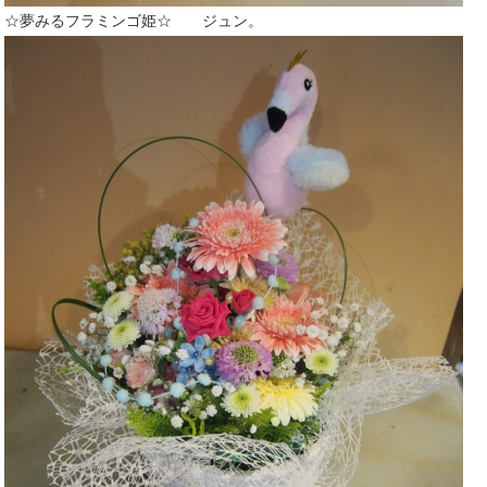
☆夢みる
フラミンゴ
姫☆ ジュン。