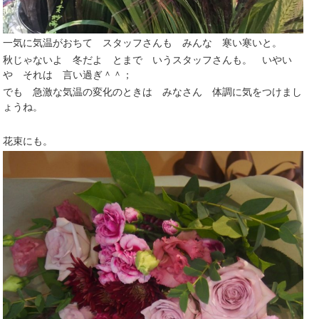
一気に気温がおちて スタッフさんも みんな 寒い寒いと。
秋じゃないよ 冬だよ とまで いうスタッフさんも。 いやい
や それは 言い過ぎ＾＾；
でも 急激な気温の変化のときは みなさん 体調に気をつけまし
ょうね。
花束にも。