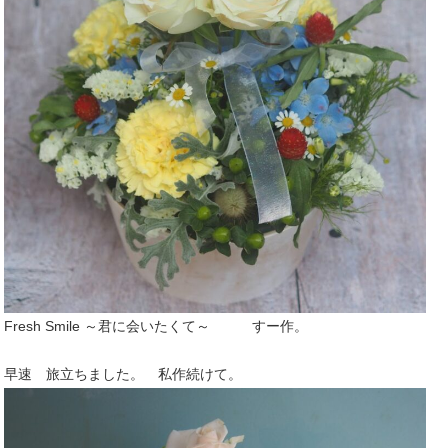
Fresh Smile
～
君
に
会
いたく
て
～ すー作。
早速 旅立ちました。 私作続けて。