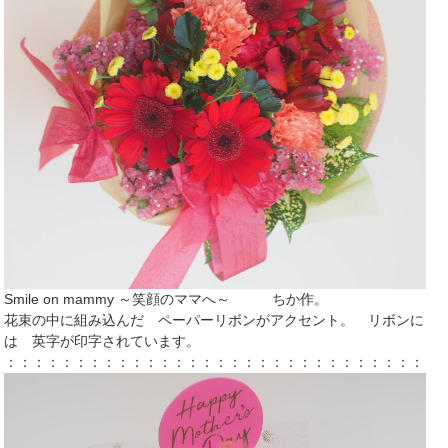
Smile on mammy ～笑顔のママへ～
ちか作。
花束の中に組み込んだ ペーパーリボンがアクセント。 リボンに
は 英字が印字されています。
：：：：：：：：：：：：：：：：：：：：：：：：：：：：：：：