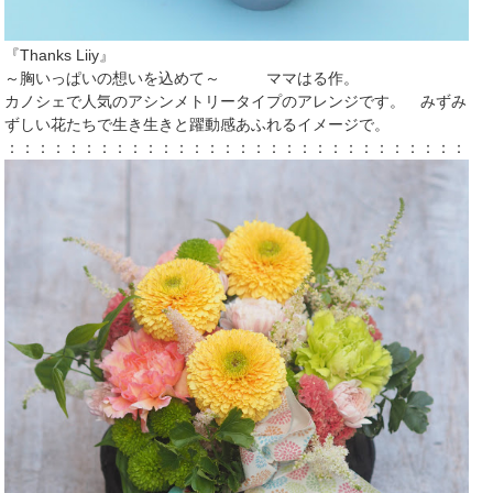
『Thanks Liiy』
～胸いっぱいの想いを込めて～ ママはる作。
カノシェで人気のアシンメトリータイプのアレンジです。 みずみ
ずしい花たちで生き生きと躍動感あふれるイメージで。
：：：：：：：：：：：：：：：：：：：：：：：：：：：：：：：