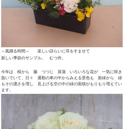
～風踊る時間～ 楽しい語らい
に
耳をすませ
て
新しい季節のサンプル。 むつ作。
今年は 桜から 藤 つつじ 菖蒲 いろいろな花が 一気に咲き
急いでいて、日々 通勤の車の中からみえる景色も 新緑から 緑
もその濃さを増し 見上げる空の中の緑の面積がもりもり増えてい
ます。