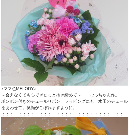
♪ママ色MELODY♪
～会えなくても心でぎゅっと抱き締めて～
むっちゃん作。
ポンポン付きのチュールリボン ラッピングにも 水玉のチュール
をあわせて。笑顔がこぼれますように。
：：：：：：：：：：：：：：：：：：：：：：：：：：：：：