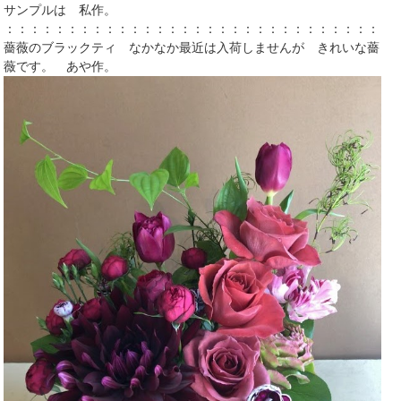
サンプルは 私作。
：：：：：：：：：：：：：：：：：：：：：：：：：：：：：：：
薔薇のブラックティ なかなか最近は入荷しませんが きれいな薔
薇です。 あや作。