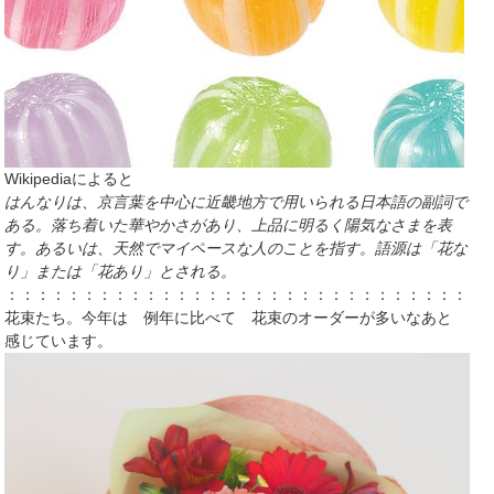
Wikipediaによると
はんなりは、京言葉を中心に近畿地方で用いられる日本語の副詞で
ある。
落ち着いた華やかさがあり、上品に明るく陽気なさまを表
す。あるいは、天然でマイペースな人のことを指す。語源は「花な
り」または「花あり」とされる。
：：：：：：：：：：：：：：：：：：：：：：：：：：：：：：：
花束たち。今年は 例年に比べて 花束のオーダーが多いなあと
感じています。