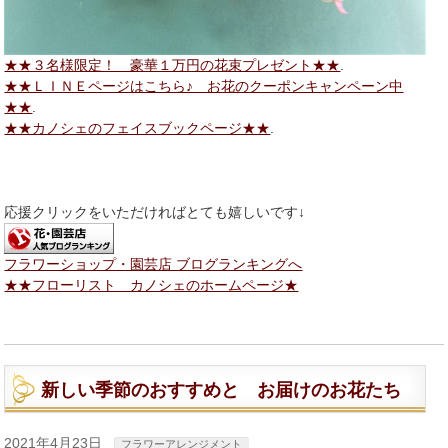
★★３名様限定！ 豪華１万円の花束プレゼント★★
.
★★ＬＩＮＥページはこちら♪ お花のクーポンキャンペーン中
★★
.
★★カノシェのフェイスブックページ★★
.
応援クリックをいただければとても嬉しいです↓
フラワーショップ・園芸店 ブログランキングへ
★★フローリスト カノシェのホームページ★
新しい季節のおすすめと お届けのお花たち
2021年4月23日
フラワーアレンジメント