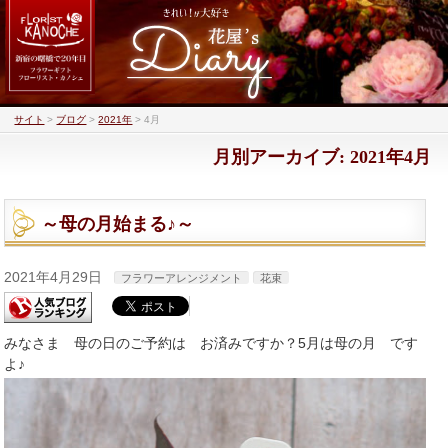
サイト
>
ブログ
>
2021年
>
4月
月別アーカイブ: 2021年4月
～母の月始まる♪～
2021年4月29日
フラワーアレンジメント
花束
みなさま 母の日のご予約は お済みですか？5月は母の月 です
よ♪