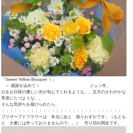
『Sweet Yellow Bouquet ！』
～ 感謝を込めて～ ジュン作。
心をお日様の優しい光が包んでくれるような。。五月のさわやかな
草原にたつような。。
そんな気持ちを届けられたら。
：：：：：：：：：：：：：：：：：：：：：：：：：：：：：
プリザーブドフラワーは 本当にあと 残りわずかです。（もとも
と 大量には作っておりませんので。。） 売り切れ間近です。