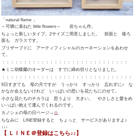
「natural flame 」
～可憐に束ねた little flowers
～ 岩ちゃん作。
ちょっと新しいタイプ。2サイズご用意しました。 前面と 後ろ
面も ガラスです。
プリザーブドに アーティフィシャルのカーネーションをあわせ
て。
：：：：：：：：：：：：：：：：：：：：：：：：：：：：：
★ミニ胡蝶蘭のオーダーは すでに締め切りとなりました。
：：：：：：：：：：：：：：：：：：：：：：：：：：：：：：：
9日すぎても 母の月ですが うっかり すっかり 忘れずに♪ な
かなか会えないけれど いっぱいの思いを花たちにのせて。
小さな花たちのチカラは 思うより 大きい。 やさしさと愛をめ
いっぱい抱えて運んでくれるのです。
カノシェの母の日ページ→
☆
ちなみに LINE登録すると ちょっと サービスがありますよ♪
↓↓↓
【 ＬＩＮＥ＠登録はこちら♪♪】