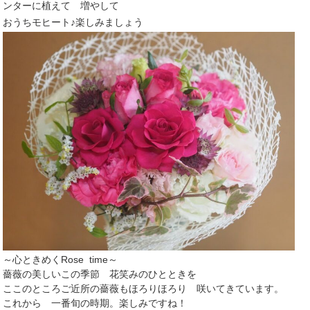
ンターに植えて 増やして
おうちモヒート♪楽しみましょう
～心ときめくRose time～
薔薇
の
美しいこ
の
季節
花笑み
の
ひとときを
ここのところご近所の薔薇もほろりほろり 咲いてきています。
これから 一番旬の時期。楽しみですね！