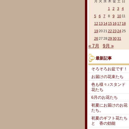
月
火
水
木
金
土
日
1
2
3
4
5
6
7
8
9
10
11
12
13
14
15
16
17
18
19
20
21
22
23
24
25
26
27
28
29
30
31
« 7月
9月 »
最新記事
そろそろお盆です！
お届けの花束たち
色も様々♪スタンド
花たち
6月のお花たち
初夏にお届けのお花
たち。
初夏のギフト花たち
と 香の効能