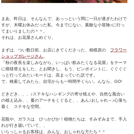
まあ、昨日は、そんなんで、あっっという間に一日が過ぎたわけで
すが、木曜お休みだった私、今までにない、素敵な小冒険♪に行っ
てまいりましたの＾＾。
それは、お花屋さんめぐり。
まずは、つい数日前、お店にきてくださった、相模原の
フラワー
ショップガレージさん
。
『秋の夜長を楽しみながら、いっぱい飲みたくなる花屋』をテーマ
に模様替えをした、とお聞きし、もう、ピンポイントに、ぐぐぐぐ
っと行ってみたいモードは、高まっていた訳です。
で、検索してみたら、自宅からも一時間半くらい。んなら、GO!
どきどき、、、♪ステキなハンギングの寄せ植えや、自然な風合い
の植え込み、、蔓のアーチをくぐると、、あん♪おしゃれ～♪心落ち
着く ステキな空間。
花瓶や、ガラスは ぴっかぴか！植物たちは、すみずみまで、手入
れが行き届いていて、、
いらっしゃるお客様は、みんな、おしゃれな方たち＾＾