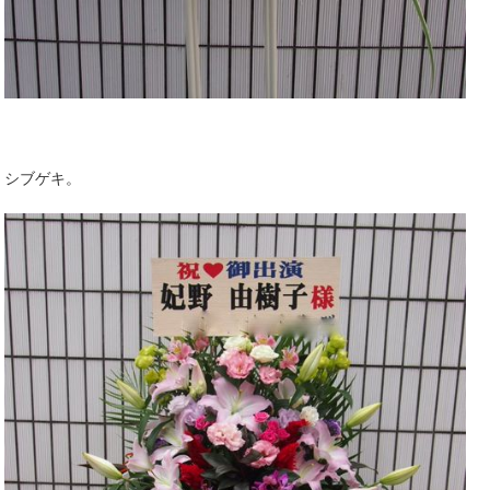
シブゲキ。