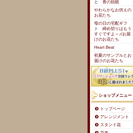
と 香の効能
やわらかなお供えの
お花たち
母の日の宅配ギフ
ト 締め切りはもう
すぐですよ～♪/お届
けのお花たち
Heart Beat
初夏のサンプルとお
届けのお花たち
ショップメニュー
トップページ
アレンジメント
スタンド花
花束