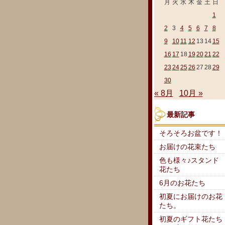
月
火
水
木
金
土
日
1
2
3
4
5
6
7
8
9
10
11
12
13
14
15
16
17
18
19
20
21
22
23
24
25
26
27
28
29
30
« 8月
10月 »
最新記事
そろそろお盆です！
お届けの花束たち
色も様々♪スタンド
花たち
6月のお花たち
初夏にお届けのお花
たち。
初夏のギフト花たち