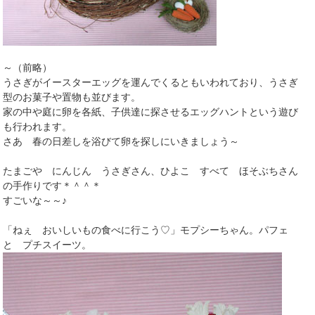
～（前略）
うさぎがイースターエッグを運んでくるともいわれており、うさぎ
型のお菓子や置物も並びます。
家の中や庭に卵を各紙、子供達に探させるエッグハントという遊び
も行われます。
さあ 春の日差しを浴びて卵を探しにいきましょう～
たまごや にんじん うさぎさん、ひよこ すべて ほそぶちさん
の手作りです＊＾＾＊
すごいな～～♪
「ねぇ おいしいもの食べに行こう♡」モプシーちゃん。パフェ
と プチスイーツ。