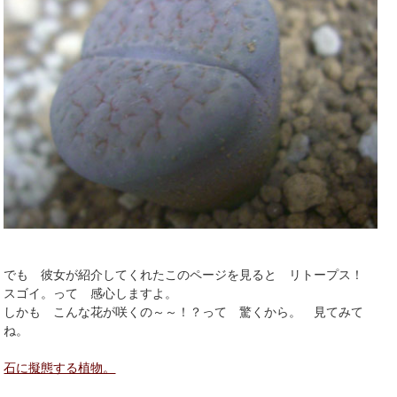
でも 彼女が紹介してくれたこのページを見ると リトープス！
スゴイ。って 感心しますよ。
しかも こんな花が咲くの～～！？って 驚くから。 見てみて
ね。
石に擬態する植物。