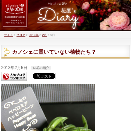
サイト
>
ブログ
>
2013年
>
2月
>
5日
カノシェに置いていない植物たち？
2013年2月5日
鉢花の紹介