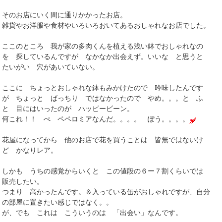
そのお店にいく間に通りかかったお店。
雑貨やお洋服や食材やいろいろおいてあるおしゃれなお店でした。
ここのところ 我が家の多肉くんを植える浅い鉢でおしゃれなの
を 探しているんですが なかなか出会えず。いいな と思うと
たいがい 穴があいていない。
ここに ちょっとおしゃれな鉢もみかけたので 吟味したんです
が ちょっと ばっちり ではなかったので やめ。。。と ふ
と 目にはいったのが ハッピービーン。
何これ！！ ぺ ペペロミアなんだ。。。。 ぽう。。。。
花屋になってから 他のお店で花を買うことは 皆無ではないけ
ど かなりレア。
しかも うちの感覚からいくと この値段の６ー７割くらいでは
販売したい。
つまり 高かったんです。＆入っている缶がおしゃれですが、自分
の部屋に置きたい感じではなく。。
が、でも これは こういうのは 「出会い」なんです。