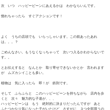
次 いつ ハッピービーンにあえるかは わかならいんです。
惚れちゃったら すぐアクションです！
よく うちの店頭でも いらっしゃいます。この前あったあれ
は。。。？
ごめんなさい。もうなくなっちゃって 次いつ入るかわからないで
す。。
とお伝えすると なんとか 取り寄せできないかとか 言われます
が ムズカシイことも多い。
植物は 気に入ったら 即！が 鉄則です。
そして ふらふらと このハッピービーンを持ちながら 店内を歩
くと 次々 魅力的な子達が、、、
ハッピービーンは もう 絶対的に決まりだったんですが あと
ふたつかなり気になった子がいたけど さすがに ３つ全部買うの