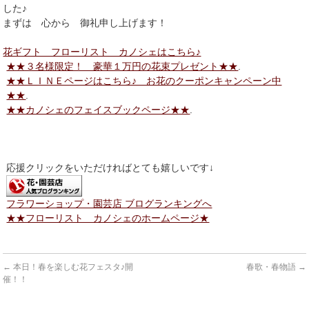
した♪
まずは 心から 御礼申し上げます！
花ギフト フローリスト カノシェはこちら♪
★★３名様限定！ 豪華１万円の花束プレゼント★★
.
★★ＬＩＮＥページはこちら♪ お花のクーポンキャンペーン中
★★
.
★★カノシェのフェイスブックページ★★
.
応援クリックをいただければとても嬉しいです↓
フラワーショップ・園芸店 ブログランキングへ
★★フローリスト カノシェのホームページ★
←
本日！春を楽しむ花フェスタ♪開
春歌・春物語
→
催！！