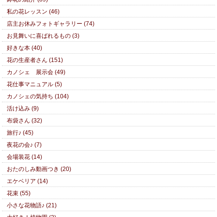
私の花レッスン (46)
店主お休みフォトギャラリー (74)
お見舞いに喜ばれるもの (3)
好きな本 (40)
花の生産者さん (151)
カノシェ 展示会 (49)
花仕事マニュアル (5)
カノシェの気持ち (104)
活け込み (9)
布袋さん (32)
旅行♪ (45)
夜花の会♪ (7)
会場装花 (14)
おたのしみ動画つき (20)
エケベリア (14)
花束 (55)
小さな花物語♪ (21)