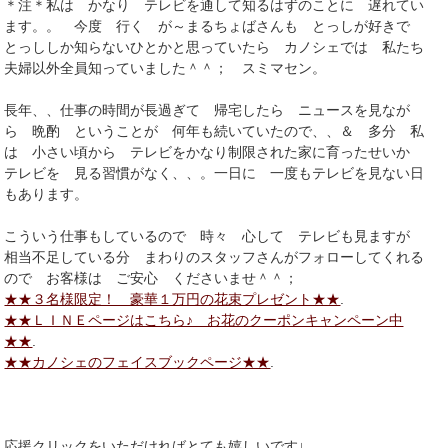
＊注＊私は かなり テレビを通して知るはずのことに 遅れてい
ます。。 今度 行く が～まるちょばさんも とっしが好きで
とっししか知らないひとかと思っていたら カノシェでは 私たち
夫婦以外全員知っていました＾＾； スミマセン。
長年、、仕事の時間が長過ぎて 帰宅したら ニュースを見なが
ら 晩酌 ということが 何年も続いていたので、、＆ 多分 私
は 小さい頃から テレビをかなり制限された家に育ったせいか
テレビを 見る習慣がなく、、。一日に 一度もテレビを見ない日
もあります。
こういう仕事もしているので 時々 心して テレビも見ますが
相当不足している分 まわりのスタッフさんがフォローしてくれる
ので お客様は ご安心 くださいませ＾＾；
★★３名様限定！ 豪華１万円の花束プレゼント★★
.
★★ＬＩＮＥページはこちら♪ お花のクーポンキャンペーン中
★★
.
★★カノシェのフェイスブックページ★★
.
応援クリックをいただければとても嬉しいです↓