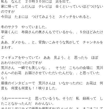
私も なんと ２０時３０分には 店を出て。
家に帰って ふだんは テレビは 全くといっていいほどつけない
のですが
今日は たまには つけてみようと スイッチをいれると。
冬のサクラ やっていました。
草薙くんに 布袋さんの奥さんもでているから、、５分ほどみたけ
ど
ああ、ダメかも。。と。背負いこみそうな気がして チャンネルを
まわす。
フィギュアをやっていて♪ ああ 見よう。と 思ったら ほぼ
おわりかけだったのですが
荒川さん 一瞬でも美しいな。。 そうだ こちらの会場に 荒川
さんへのお花 お届けさせていただいたんだな、、と思っていた
ら！
最後のインタビューで 荒川さんは いなかったのに お花は 何
度も 何度も何度も！！映りました。
うわーーーーーーと 思っているうち。そうだ 私 録画って し
たことなかったんだ わかんない。
そうだ！デジカメで画面を撮影すればいいんだ と まごまごして