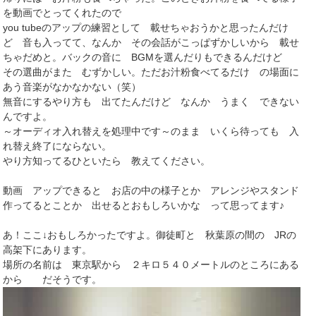
を動画でとってくれたので
you tubeのアップの練習として 載せちゃおうかと思ったんだけ
ど 音も入ってて、なんか その会話がこっぱずかしいから 載せ
ちゃだめと。バックの音に BGMを選んだりもできるんだけど
その選曲がまた むずかしい。ただお汁粉食べてるだけ の場面に
あう音楽がなかなかない（笑）
無音にするやり方も 出てたんだけど なんか うまく できない
んですよ。
～オーディオ入れ替えを処理中です～のまま いくら待っても 入
れ替え終了にならない。
やり方知ってるひといたら 教えてください。
動画 アップできると お店の中の様子とか アレンジやスタンド
作ってるとことか 出せるとおもしろいかな って思ってます♪
あ！ここ↓おもしろかったですよ。御徒町と 秋葉原の間の JRの
高架下にあります。
場所の名前は 東京駅から ２キロ５４０メートルのところにある
から だそうです。