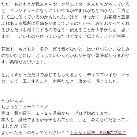
ただ もともとが職人さんや クリエイターさんたちがやっている
と フレンドリーになりにくい空気が生まれがちなのかな。工房と
して主に使っているのかもしれないけど せっかく お客様と直接
ふれあえる場所に店舗をかまえているのだから みてわかってくれ
るひとだけを相手にするのでなく 伝えることが大事かなと 思い
ます。 いいものを作っているだけでなく『伝える』ことが大事。
花屋も もともと 多分 買う気がないと はいりづらい、なじみ
のないひとには どうしていいんだかわからない緊張感がうまれや
すい業種だと思います。
とおりすがっただけで感じてもらえるよう ディスプレイや メッ
セージで 工夫すること 大事だなと 改めて 感じました。
そういえば、、、
ちょっとニュース＾＾／
実は 我が店主、１－２ヶ月前から ブログ始めてます。
本人も 継続できるか様子をみてから、、と みんなにだまってい
ましたが（笑）
よかったら のぞいてください＾＾
カノシェ店主 KOJIのブログ