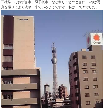
三社祭、ほおずき市、羽子板市 など祭りごとのときに kojiは写
真を撮りによく浅草 来ているようですが、私は 久々でした。