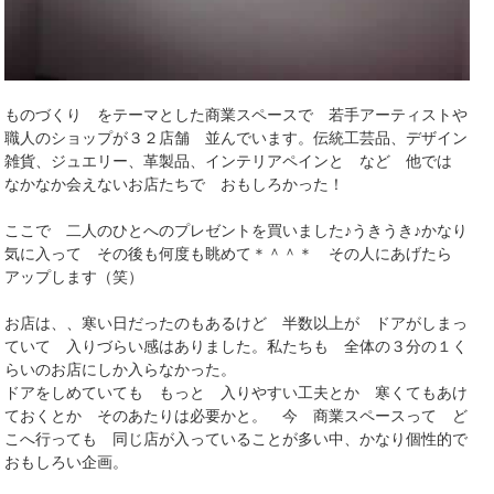
ものづくり をテーマとした商業スペースで 若手アーティストや
職人のショップが３２店舗 並んでいます。伝統工芸品、デザイン
雑貨、ジュエリー、革製品、インテリアペインと など 他では
なかなか会えないお店たちで おもしろかった！
ここで 二人のひとへのプレゼントを買いました♪うきうき♪かなり
気に入って その後も何度も眺めて＊＾＾＊ その人にあげたら
アップします（笑）
お店は、、寒い日だったのもあるけど 半数以上が ドアがしまっ
ていて 入りづらい感はありました。私たちも 全体の３分の１く
らいのお店にしか入らなかった。
ドアをしめていても もっと 入りやすい工夫とか 寒くてもあけ
ておくとか そのあたりは必要かと。 今 商業スペースって ど
こへ行っても 同じ店が入っていることが多い中、かなり個性的で
おもしろい企画。