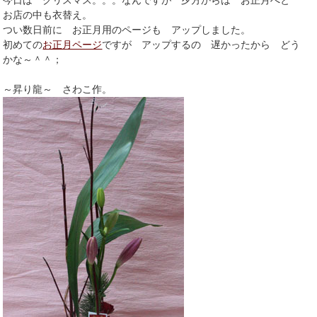
お店の中も衣替え。
つい数日前に お正月用のページも アップしました。
初めての
お正月ページ
ですが アップするの 遅かったから どう
かな～＾＾；
～昇り龍～ さわこ作。