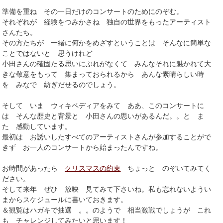
準備を重ね その一日だけのコンサートのためにのぞむ。
それぞれが 経験をつみかさね 独自の世界をもったアーティスト
さんたち。
その方たちが 一緒に何かをめざすということは そんなに簡単な
ことではないと 思うけれど
小田さんの確固たる思いにぶれがなくて みんなそれに魅かれて大
きな敬意をもって 集まっておられるから あんな素晴らしい時
を みなで 紡ぎだせるのでしょう。
そして いま ウィキペディアをみて ああ、このコンサートに
は そんな歴史と背景と 小田さんの思いがあるんだ。。と ま
た 感動しています。
最初は お誘いしたすべてのアーティストさんが参加することがで
きず お一人のコンサートから始まったんですね。
お時間があったら
クリスマスの約束
ちょっと のぞいてみてく
ださい。
そして来年 ぜひ 放映 見てみて下さいね。私も忘れないようい
まからスケジュールに書いておきます。
＆観覧はハガキで抽選 。。のようで 相当激戦でしょうが これ
も チャレンジしてみたいと思います！