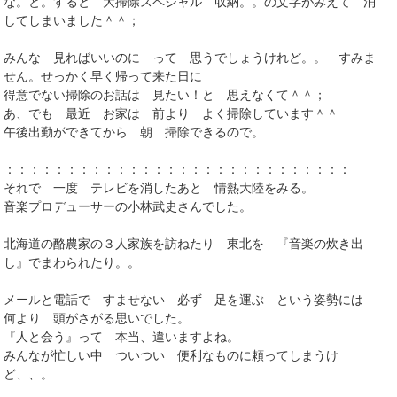
な。と。すると 大掃除スペシャル 収納。。の文字がみえて 消
してしまいました＾＾；
みんな 見ればいいのに って 思うでしょうけれど。。 すみま
せん。せっかく早く帰って来た日に
得意でない掃除のお話は 見たい！と 思えなくて＾＾；
あ、でも 最近 お家は 前より よく掃除しています＾＾
午後出勤ができてから 朝 掃除できるので。
：：：：：：：：：：：：：：：：：：：：：：：：：：：：
それで 一度 テレビを消したあと 情熱大陸をみる。
音楽プロデューサーの小林武史さんでした。
北海道の酪農家の３人家族を訪ねたり 東北を 『音楽の炊き出
し』でまわられたり。。
メールと電話で すませない 必ず 足を運ぶ という姿勢には
何より 頭がさがる思いでした。
『人と会う』って 本当、違いますよね。
みんなが忙しい中 ついつい 便利なものに頼ってしまうけ
ど、、。