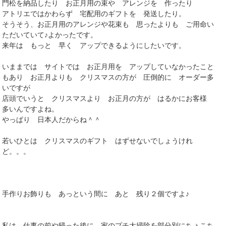
門松を納品したり お正月用の束や アレンジを 作ったり
アトリエではかわらず 宅配用のギフトを 発送したり。
そうそう、お正月用のアレンジや花束も 思ったよりも ご用命い
ただいていて♪よかったです。
来年は もっと 早く アップできるようにしたいです。
いままでは サイトでは お正月用を アップしていなかったこと
もあり お正月よりも クリスマスの方が 圧倒的に オーダー多
いですが
店頭でいうと クリスマスより お正月の方が はるかにお客様
多いんですよね。
やっぱり 日本人だからね＾＾
若いひとは クリスマスのギフト はずせないでしょうけれ
ど。。。
手作りお飾りも あっという間に あと 残り２個ですよ♪
私は 仕事の前や帰った後に 家のプチ大掃除を部分別にちょこち