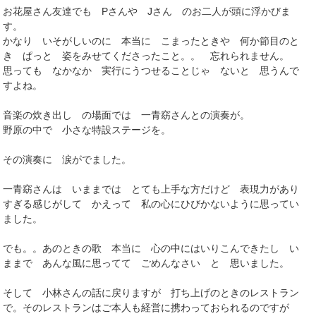
お花屋さん友達でも Pさんや Jさん のお二人が頭に浮かびま
す。
かなり いそがしいのに 本当に こまったときや 何か節目のと
き ぱっと 姿をみせてくださったこと。。 忘れられません。
思っても なかなか 実行にうつせることじゃ ないと 思うんで
すよね。
音楽の炊き出し の場面では 一青窈さんとの演奏が。
野原の中で 小さな特設ステージを。
その演奏に 涙がでました。
一青窈さんは いままでは とても上手な方だけど 表現力があり
すぎる感じがして かえって 私の心にひびかないように思ってい
ました。
でも。。あのときの歌 本当に 心の中にはいりこんできたし い
ままで あんな風に思ってて ごめんなさい と 思いました。
そして 小林さんの話に戻りますが 打ち上げのときのレストラン
で。そのレストランはご本人も経営に携わっておられるのですが