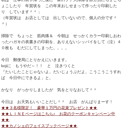
ょこしたり 年賀状を この年末おしせまって作ったり印刷した
り しています＾＾；
（年賀状は お店としては 出していないので、個人の分です＾
＾）
掃除で ちょっと 筋肉痛＆ 今朝は せっかくカラー印刷しおわ
ったハガキの表書きの印刷を、ありえないシッパイをして（泣）４
０枚も むだにしてしまった。。。。
今日 郵便局にとりかえにいきます。
kojiに もうやだ～！！ と 泣きつくと
『たいしたことじゃないよ。だいじょうぶだよ。こうこうこうすれ
ば 今日中にできるよ」と。
かなり がっかりしましたが 気をとりなおして＾＾
今日は お天気もいいことだし＾＾ お店 がんばりまーす！
★★３名様限定！ 豪華１万円の花束プレゼント★★
.
★★ＬＩＮＥページはこちら♪ お花のクーポンキャンペーン中
★★
.
★★カノシェのフェイスブックページ★★
.