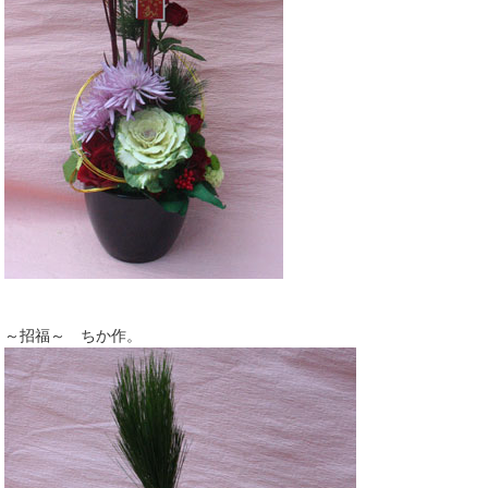
～招福～ ちか作。