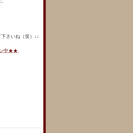
た。
下さいね（笑）↓↓
ン中★★
.