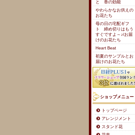
と 香の効能
やわらかなお供えの
お花たち
母の日の宅配ギフ
ト 締め切りはもう
すぐですよ～♪/お届
けのお花たち
Heart Beat
初夏のサンプルとお
届けのお花たち
ショップメニュー
トップページ
アレンジメント
スタンド花
花束