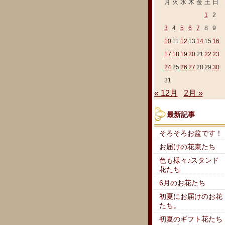
月
火
水
木
金
土
日
1
2
3
4
5
6
7
8
9
10
11
12
13
14
15
16
17
18
19
20
21
22
23
24
25
26
27
28
29
30
31
« 12月
2月 »
最新記事
そろそろお盆です！
お届けの花束たち
色も様々♪スタンド
花たち
6月のお花たち
初夏にお届けのお花
たち。
初夏のギフト花たち