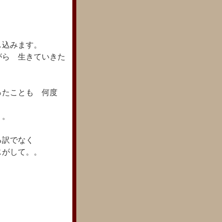
し込みます。
がら 生きていきた
ったことも 何度
。。
れる訳でなく
感じがして。。