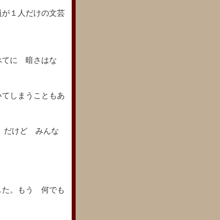
員が１人だけの文芸
べてに 暗さはな
。
いてしまうこともあ
り だけど みんな
した。もう 何でも