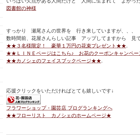
いっぱい欠点がある人間だけど 人間に生まれて よかっ
図書館の神様
すっかり 瀬尾さんの世界を 行き来していますが、、、
数時間前、花屋さんらしい記事 アップしてますから 見て
★★３名様限定！ 豪華１万円の花束プレゼント★★
.
★★ＬＩＮＥページはこちら♪ お花のクーポンキャンペー
★★カノシェのフェイスブックページ★★
.
応援クリックをいただければとても嬉しいです↓
フラワーショップ・園芸店 ブログランキングへ
★★フローリスト カノシェのホームページ★