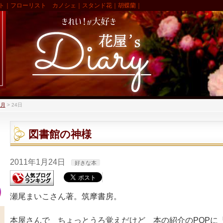
ト｜フローリスト カノシェ｜スタンド花｜胡蝶蘭｜
1月
>
24日
図書館の神様
2011年1月24日
好きな本
瀬尾まいこさん著。筑摩書房。
本屋さんで ちょっとうろ覚えだけど 本の紹介のPOPに