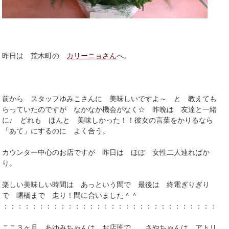
昨日は 荒木町の
カリーニョさん
へ。
前から スタッフゆみこさんに 美味しいですよ～ と 教えても
らっていたのですが なかなか機会がなく☆ 昨晩は 友達と一緒
に♪ どれも ほんと 美味しかった！！彼女の言葉をかりるなら
「あて」にするのに よく合う。
カウンター中心のお店ですが 昨日は ほぼ 女性二人連ればか
り。
楽しい美味しい時間は あっという間で 最後は 終電ぎりぎり
で 曙橋まで 走り！間に合いました＾＾
：：：：：：：：：：：：：：：：：：：：：：：：：：：：：：：
ここ３ヶ月 あゆみちゃんは お店班で さやちゃんは アトリ