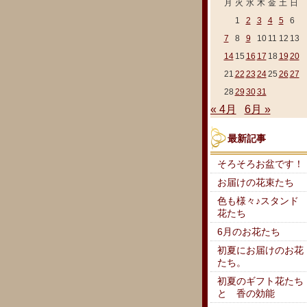
月
火
水
木
金
土
日
1
2
3
4
5
6
7
8
9
10
11
12
13
14
15
16
17
18
19
20
21
22
23
24
25
26
27
28
29
30
31
« 4月
6月 »
最新記事
そろそろお盆です！
お届けの花束たち
色も様々♪スタンド
花たち
6月のお花たち
初夏にお届けのお花
たち。
初夏のギフト花たち
と 香の効能