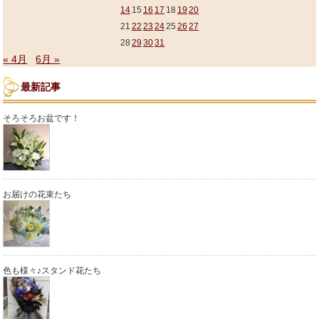
14
15
16
17
18
19
20
21
22
23
24
25
26
27
28
29
30
31
« 4月
6月 »
最新記事
そろそろお盆です！
お届けの花束たち
色も様々♪スタンド花たち