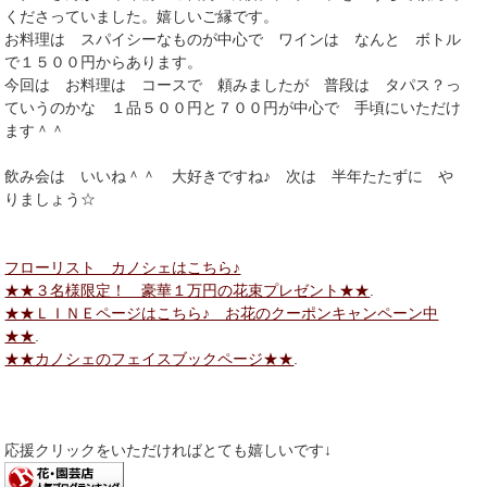
くださっていました。嬉しいご縁です。
お料理は スパイシーなものが中心で ワインは なんと ボトル
で１５００円からあります。
今回は お料理は コースで 頼みましたが 普段は タパス？っ
ていうのかな １品５００円と７００円が中心で 手頃にいただけ
ます＾＾
飲み会は いいね＾＾ 大好きですね♪ 次は 半年たたずに や
りましょう☆
フローリスト カノシェはこちら♪
★★３名様限定！ 豪華１万円の花束プレゼント★★
.
★★ＬＩＮＥページはこちら♪ お花のクーポンキャンペーン中
★★
.
★★カノシェのフェイスブックページ★★
.
応援クリックをいただければとても嬉しいです↓