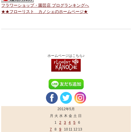
フラワーショップ・園芸店 ブログランキングへ
★★フローリスト カノシェのホームページ★
ホームページはこちら♪
2012年5月
月
火
水
木
金
土
日
1
2
3
4
5
6
7
8
9
10
11
12
13