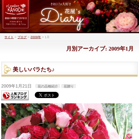
サイト
>
ブログ
>
2009年
>
1月
月別アーカイブ: 2009年1月
美しいバラたち♪
2009年1月21日
花の品種紹介
花贈り