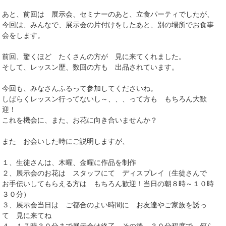
あと、前回は 展示会、セミナーのあと、立食パーティでしたが、
今回は、みんなで、展示会の片付けをしたあと、別の場所でお食事
会をします。
前回、驚くほど たくさんの方が 見に来てくれました。
そして、レッスン歴、数回の方も 出品されています。
今回も、みなさんふるって参加してくださいね。
しばらくレッスン行ってないし～、、、って方も もちろん大歓
迎！
これを機会に、また、お花に向き合いませんか？
また お会いした時にご説明しますが、
１、生徒さんは、木曜、金曜に作品を制作
２、展示会のお花は スタッフにて ディスプレイ（生徒さんで
お手伝いしてもらえる方は もちろん歓迎！当日の朝８時～１０時
３０分）
３、展示会当日は ご都合のよい時間に お友達やご家族を誘っ
て 見に来てね
４、１７時３０分まで展示会は終了。その後、３０分程度で、何ら