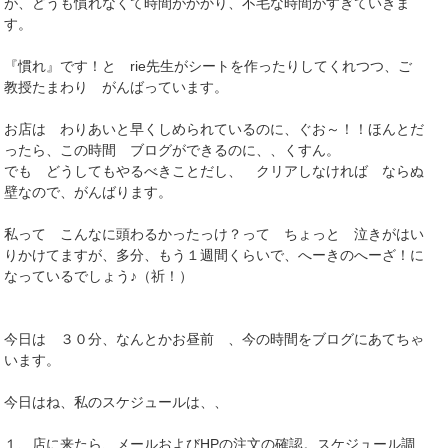
が、どうも慣れなくて時間がかかり、不毛な時間がすぎていきま
す。
『慣れ』です！と rie先生がシートを作ったりしてくれつつ、ご
教授たまわり がんばっています。
お店は わりあいと早くしめられているのに、ぐお～！！ほんとだ
ったら、この時間 ブログができるのに、、くすん。
でも どうしてもやるべきことだし、 クリアしなければ ならぬ
壁なので、がんばります。
私って こんなに頭わるかったっけ？って ちょっと 泣きがはい
りかけてますが、多分、もう１週間くらいで、へーきのへーざ！に
なっているでしょう♪（祈！）
今日は ３０分、なんとかお昼前 、今の時間をブログにあてちゃ
います。
今日はね、私のスケジュールは、、
１、店に来たら、メールおよびHPの注文の確認。スケジュール調