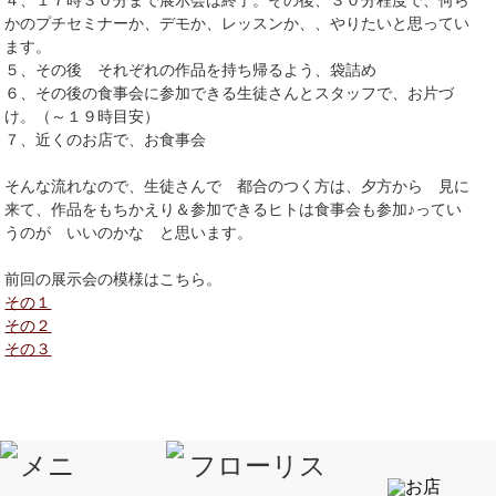
かのプチセミナーか、デモか、レッスンか、、やりたいと思ってい
ます。
５、その後 それぞれの作品を持ち帰るよう、袋詰め
６、その後の食事会に参加できる生徒さんとスタッフで、お片づ
け。（～１９時目安）
７、近くのお店で、お食事会
そんな流れなので、生徒さんで 都合のつく方は、夕方から 見に
来て、作品をもちかえり＆参加できるヒトは食事会も参加♪ってい
うのが いいのかな と思います。
前回の展示会の模様はこちら。
その１
その２
その３
☆あ！今朝ね。別の記事もアップしてるの。プライベートな話です
けど。お時間あったら読んでね～↓