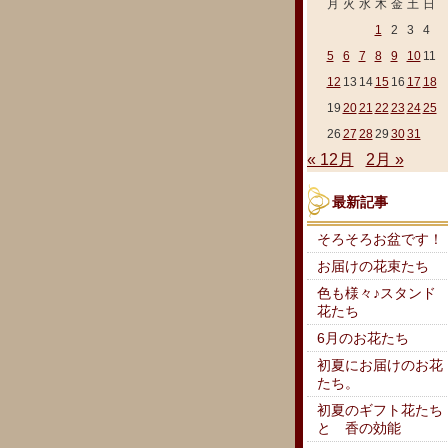
月
火
水
木
金
土
日
1
2
3
4
5
6
7
8
9
10
11
12
13
14
15
16
17
18
19
20
21
22
23
24
25
26
27
28
29
30
31
« 12月
2月 »
最新記事
そろそろお盆です！
お届けの花束たち
色も様々♪スタンド
花たち
6月のお花たち
初夏にお届けのお花
たち。
初夏のギフト花たち
と 香の効能