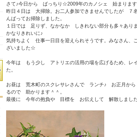
さて♪今日から ばっちり☆2009年のカノシェ 始まりま
昨日４日は 大掃除。お二人参加できませんでしたが ７
んばってお掃除しました。
１日では 足りず、なかなか しきれない部分も多々あり
かなりきれいに♪
気持ちよく 仕事一日目を迎えられそうです。みなさん、
ざいました☆
今年は もう少し アトリエの活用の場を広げるため、レ
た。
お昼は 荒木町のスクレサレさんで ランチ♪ お正月から
るので 助かります＾＾。
最後に 今年の抱負や 目標を お伝えして 解散しまし