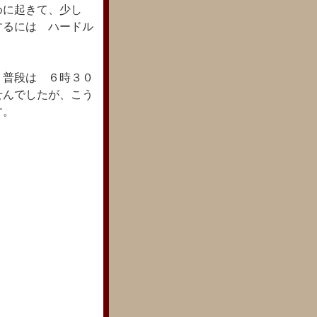
めに起きて、少し
するには ハードル
。普段は ６時３０
せんでしたが、こう
す。