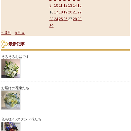
9
10
11
12
13
14
15
16
17
18
19
20
21
22
23
24
25
26
27
28
29
30
« 3月
5月 »
最新記事
そろそろお盆です！
お届けの花束たち
色も様々♪スタンド花たち