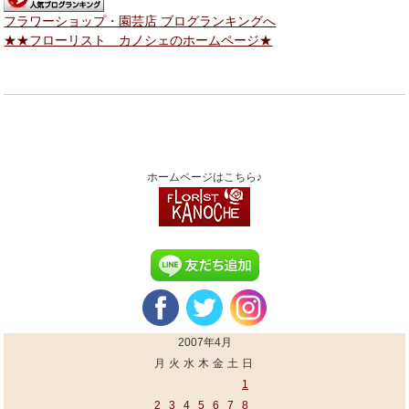
フラワーショップ・園芸店 ブログランキングへ
★★フローリスト カノシェのホームページ★
ホームページはこちら♪
2007年4月
月
火
水
木
金
土
日
1
2
3
4
5
6
7
8