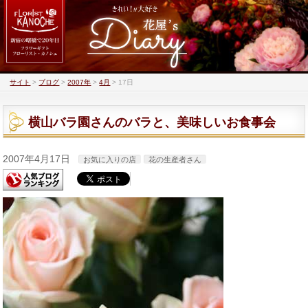
サイト
>
ブログ
>
2007年
>
4月
>
17日
横山バラ園さんのバラと、美味しいお食事会
2007年4月17日
お気に入りの店
花の生産者さん