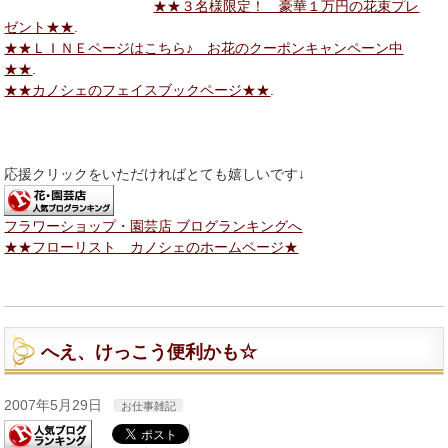
★★３名様限定！ 豪華１万円の花束プレ
ゼント★★
.
★★ＬＩＮＥページはこちら♪ お花のクーポンキャンペーン中
★★
.
★★カノシェのフェイスブックページ★★
.
応援クリックをいただければとても嬉しいです↓
フラワーショップ・園芸店 ブログランキングへ
★★フローリスト カノシェのホームページ★
へえ、けっこう便利かも☆
2007年5月29日
お仕事雑記