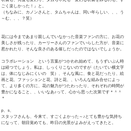
ごく楽しかった！』と。
（ちなみに、カノンさんと、タムちゃんは、同い年らしい、、、う
～む、、、？笑）
花には今まであまり親しんでいなかった音楽ファンの方に、お花の
美しさが残ったり、カーリーさんのファンでいらした方が、音楽に
惹かれたり、そんな良さのある催しだったのではないでしょうか。
コラボレーション という言葉がつかわれ始めて、もうずいぶん時
は経つでしょう。私は、しっくりこないのですが（たいてい横文字
は、体になじみにくいの 笑）、そんな風に、食と花だったり、絵
画と花、ファッションと花、詩と花、、いろんな組み合せによっ
て、より多くの方に、花の魅力がつたわったり、それぞれの時間が
豊かになること、、いいなあ♪って、心から思った次第です＊＾＾
＊
p、s、
スタッフさんも、今来て、すごくよかった～♪とても豊かな気持ち
になって、朝目覚めても、昨日の光景がよみがえってきたと。