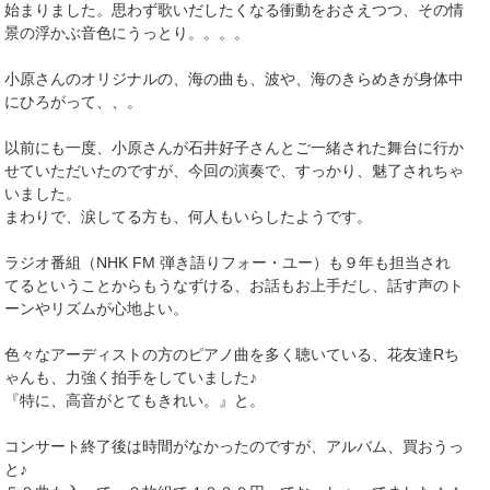
始まりました。思わず歌いだしたくなる衝動をおさえつつ、その情
景の浮かぶ音色にうっとり。。。。
小原さんのオリジナルの、海の曲も、波や、海のきらめきが身体中
にひろがって、、。
以前にも一度、小原さんが石井好子さんとご一緒された舞台に行か
せていただいたのですが、今回の演奏で、すっかり、魅了されちゃ
いました。
まわりで、涙してる方も、何人もいらしたようです。
ラジオ番組（NHK FM 弾き語りフォー・ユー）も９年も担当され
てるということからもうなずける、お話もお上手だし、話す声のト
ーンやリズムが心地よい。
色々なアーディストの方のピアノ曲を多く聴いている、花友達Rち
ゃんも、力強く拍手をしていました♪
『特に、高音がとてもきれい。』と。
コンサート終了後は時間がなかったのですが、アルバム、買おうっ
と♪