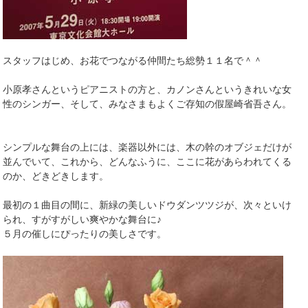
スタッフはじめ、お花でつながる仲間たち総勢１１名で＾＾
小原孝さんというピアニストの方と、カノンさんというきれいな女
性のシンガー、そして、みなさまもよくご存知の假屋崎省吾さん。
シンプルな舞台の上には、楽器以外には、木の幹のオブジェだけが
並んでいて、これから、どんなふうに、ここに花があらわれてくる
のか、どきどきします。
最初の１曲目の間に、新緑の美しいドウダンツツジが、次々といけ
られ、すがすがしい爽やかな舞台に♪
５月の催しにぴったりの美しさです。