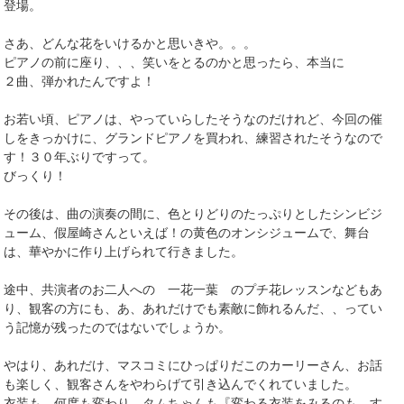
登場。
さあ、どんな花をいけるかと思いきや。。。
ピアノの前に座り、、、笑いをとるのかと思ったら、本当に
２曲、弾かれたんですよ！
お若い頃、ピアノは、やっていらしたそうなのだけれど、今回の催
しをきっかけに、グランドピアノを買われ、練習されたそうなので
す！３０年ぶりですって。
びっくり！
その後は、曲の演奏の間に、色とりどりのたっぷりとしたシンビジ
ューム、假屋崎さんといえば！の黄色のオンシジュームで、舞台
は、華やかに作り上げられて行きました。
途中、共演者のお二人への 一花一葉 のプチ花レッスンなどもあ
り、観客の方にも、あ、あれだけでも素敵に飾れるんだ、、ってい
う記憶が残ったのではないでしょうか。
やはり、あれだけ、マスコミにひっぱりだこのカーリーさん、お話
も楽しく、観客さんをやわらげて引き込んでくれていました。
衣装も、何度も変わり、タムちゃんも『変わる衣装をみるのも、す