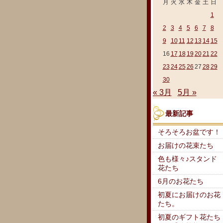
月
火
水
木
金
土
日
1
2
3
4
5
6
7
8
9
10
11
12
13
14
15
16
17
18
19
20
21
22
23
24
25
26
27
28
29
30
« 3月
5月 »
最新記事
そろそろお盆です！
お届けの花束たち
色も様々♪スタンド
花たち
6月のお花たち
初夏にお届けのお花
たち。
初夏のギフト花たち