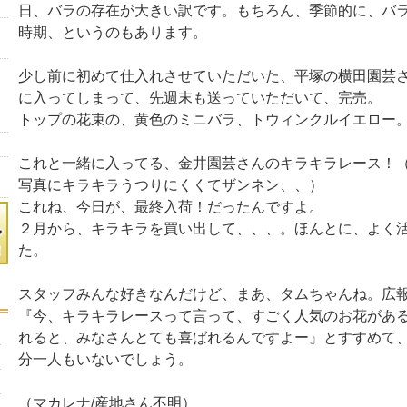
日、バラの存在が大きい訳です。もちろん、季節的に、バ
時期、というのもあります。
少し前に初めて仕入れさせていただいた、平塚の横田園芸
に入ってしまって、先週末も送っていただいて、完売。
トップの花束の、黄色のミニバラ、トウィンクルイエロー
これと一緒に入ってる、金井園芸さんのキラキラレース！
写真にキラキラうつりにくくてザンネン、、）
これね、今日が、最終入荷！だったんですよ。
２月から、キラキラを買い出して、、、。ほんとに、よく
た。
スタッフみんな好きなんだけど、まあ、タムちゃんね。広
『今、キラキラレースって言って、すごく人気のお花がある
れると、みなさんとても喜ばれるんですよー』とすすめて
分一人もいないでしょう。
（マカレナ/産地さん不明）