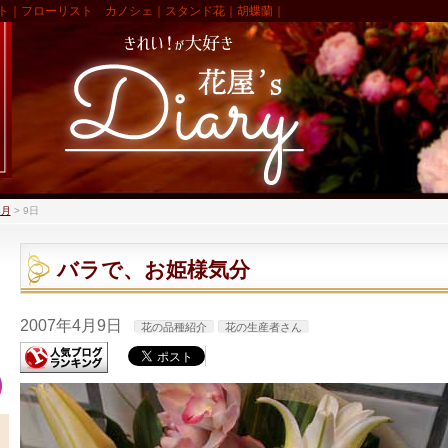
ト｜フローリスト カノシェ｜スタンド花｜胡蝶蘭｜
4月
>
9日
バラで、お姫様気分
2007年4月9日
花の品種紹介
花の生産者さん