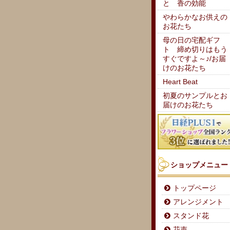
と 香の効能
やわらかなお供えの
お花たち
母の日の宅配ギフ
ト 締め切りはもう
すぐですよ～♪/お届
けのお花たち
Heart Beat
初夏のサンプルとお
届けのお花たち
ショップメニュー
トップページ
アレンジメント
スタンド花
花束