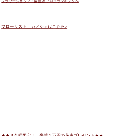
フラワーショップ・園芸店 ブログランキングへ
フローリスト カノシェはこちら♪
★★３名様限定！ 豪華１万円の花束プレゼント★★
.