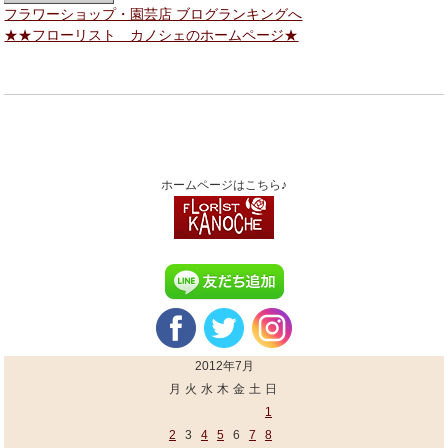
フラワーショップ・園芸店 ブログランキングへ
★★フローリスト カノシェのホームページ★
ホームページはこちら♪
2012年7月
月
火
水
木
金
土
日
1
2
3
4
5
6
7
8