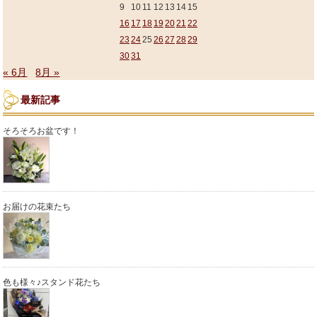
9
10
11
12
13
14
15
16
17
18
19
20
21
22
23
24
25
26
27
28
29
30
31
« 6月
8月 »
最新記事
そろそろお盆です！
お届けの花束たち
色も様々♪スタンド花たち