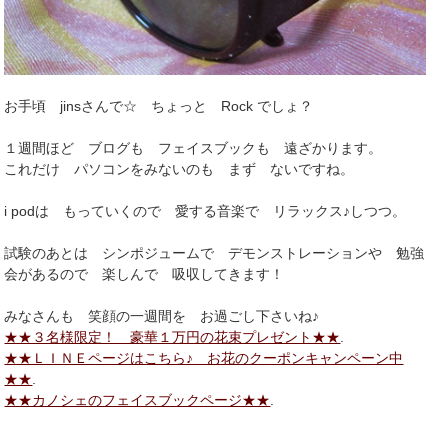
お手頃 jinsさんで☆ ちょっと Rock でしょ？
１週間ほど ブログも フェイスブックも 遠ざかります。
これだけ パソコンをみないのも まず ないですね。
i podは もっていくので 愛する音楽で リラックス♪しつつ。
試験のあとは シンポジュームで デモンストレーションや 勉強
会があるので 楽しんで 吸収してきます！
みなさんも 笑顔の一週間を お過ごし下さいね♪
★★３名様限定！ 豪華１万円の花束プレゼント★★
.
★★ＬＩＮＥページはこちら♪ お花のクーポンキャンペーン中
★★
.
★★カノシェのフェイスブックページ★★
.