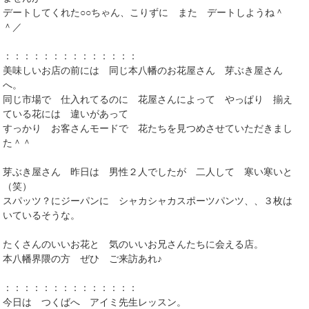
デートしてくれた○○ちゃん、こりずに また デートしようね＾
＾／
：：：：：：：：：：：：：：
美味しいお店の前には 同じ本八幡のお花屋さん 芽ぶき屋さん
へ。
同じ市場で 仕入れてるのに 花屋さんによって やっぱり 揃え
ている花には 違いがあって
すっかり お客さんモードで 花たちを見つめさせていただきまし
た＾＾
芽ぶき屋さん 昨日は 男性２人でしたが 二人して 寒い寒いと
（笑）
スパッツ？にジーパンに シャカシャカスポーツパンツ、、３枚は
いているそうな。
たくさんのいいお花と 気のいいお兄さんたちに会える店。
本八幡界隈の方 ぜひ ご来訪あれ♪
：：：：：：：：：：：：：：
今日は つくばへ アイミ先生レッスン。