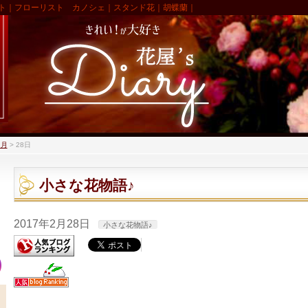
ト｜フローリスト カノシェ｜スタンド花｜胡蝶蘭｜
2月
>
28日
小さな花物語♪
2017年2月28日
小さな花物語♪