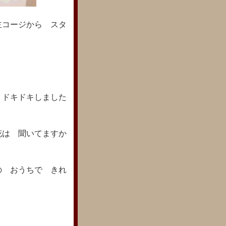
主コージから スタ
 ドキドキしました
花は 聞いてますか
の おうちで きれ