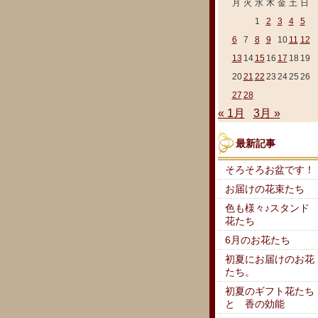
月
火
水
木
金
土
日
1
2
3
4
5
6
7
8
9
10
11
12
13
14
15
16
17
18
19
20
21
22
23
24
25
26
27
28
« 1月
3月 »
最新記事
そろそろお盆です！
お届けの花束たち
色も様々♪スタンド
花たち
6月のお花たち
初夏にお届けのお花
たち。
初夏のギフト花たち
と 香の効能