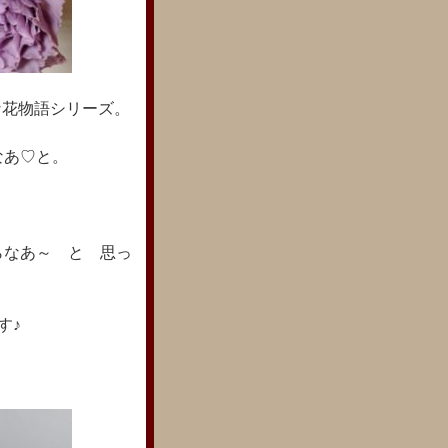
さな花物語シリーズ。
なあ♡と。
らなあ～ と 思っ
す♪