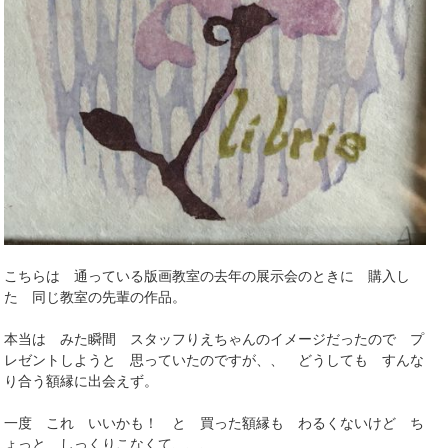
こちらは 通っている版画教室の去年の展示会のときに 購入し
た 同じ教室の先輩の作品。
本当は みた瞬間 スタッフりえちゃんのイメージだったので プ
レゼントしようと 思っていたのですが、、 どうしても すんな
り合う額縁に出会えず。
一度 これ いいかも！ と 買った額縁も わるくないけど ち
ょっと しっくりこなくて、、、