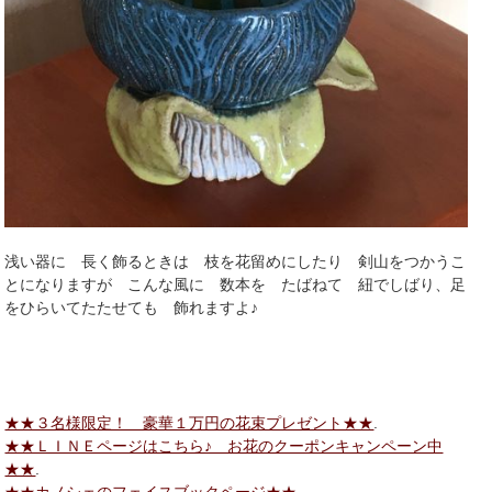
浅い器に 長く飾るときは 枝を花留めにしたり 剣山をつかうこ
とになりますが こんな風に 数本を たばねて 紐でしばり、足
をひらいてたたせても 飾れますよ♪
★★３名様限定！ 豪華１万円の花束プレゼント★★
.
★★ＬＩＮＥページはこちら♪ お花のクーポンキャンペーン中
★★
.
★★カノシェのフェイスブックページ★★
.