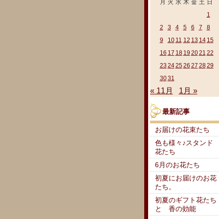
月
火
水
木
金
土
日
1
2
3
4
5
6
7
8
9
10
11
12
13
14
15
16
17
18
19
20
21
22
23
24
25
26
27
28
29
30
31
« 11月
1月 »
最新記事
お届けの花束たち
色も様々♪スタンド
花たち
6月のお花たち
初夏にお届けのお花
たち。
初夏のギフト花たち
と 香の効能