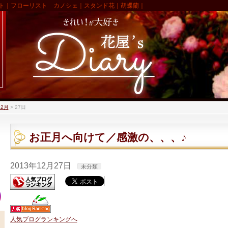
ト｜フローリスト カノシェ｜スタンド花｜胡蝶蘭｜
12月
>
27日
お正月へ向けて／感激の、、、♪
2013年12月27日
未分類
人気ブログランキングへ