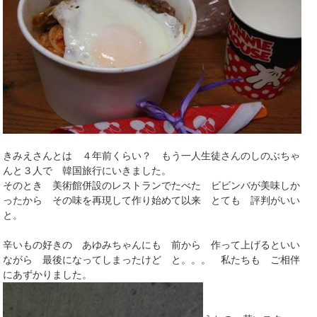
きみえさんとは ４年前くらい？ もう一人生徒さんのしのぶちゃ
んと３人で 韓国旅行にいきました。
そのとき 美術館併設のレストランでたべた ビビンバが美味しか
ったから その味を再現して作り始めて以来 とても 評判がいい
と。
辛いもの好きの あゆみちゃんにも 前から 作って上げるといい
ながら 最後になってしまったけど と。。。 私たちも ご相伴
にあずかりました。