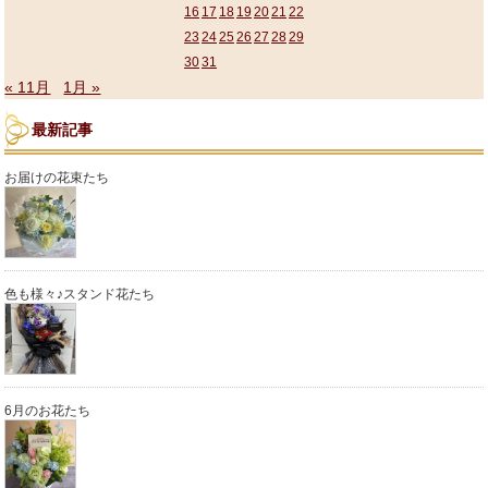
16
17
18
19
20
21
22
23
24
25
26
27
28
29
30
31
« 11月
1月 »
最新記事
お届けの花束たち
色も様々♪スタンド花たち
6月のお花たち