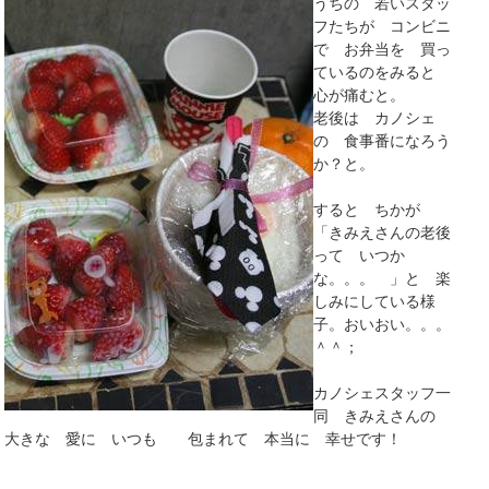
うちの 若いスタッ
フたちが コンビニ
で お弁当を 買っ
ているのをみると
心が痛むと。
老後は カノシェ
の 食事番になろう
か？と。
すると ちかが
「きみえさんの老後
って いつか
な。。。 」と 楽
しみにしている様
子。おいおい。。。
＾＾；
カノシェスタッフ一
同 きみえさんの
大きな 愛に いつも 包まれて 本当に 幸せです！