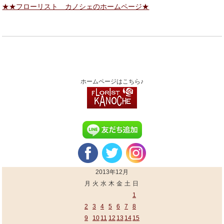
★★フローリスト カノシェのホームページ★
ホームページはこちら♪
2013年12月
月
火
水
木
金
土
日
1
2
3
4
5
6
7
8
9
10
11
12
13
14
15