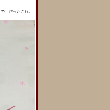
？で 作ったこれ。