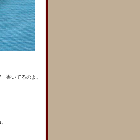
で 書いてるのよ。
ね。