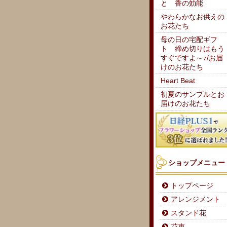
と 香の効能
やわらかなお供えの
お花たち
母の日の宅配ギフ
ト 締め切りはもう
すぐですよ～♪/お届
けのお花たち
Heart Beat
初夏のサンプルとお
届けのお花たち
ショップメニュー
トップページ
アレンジメント
スタンド花
花束