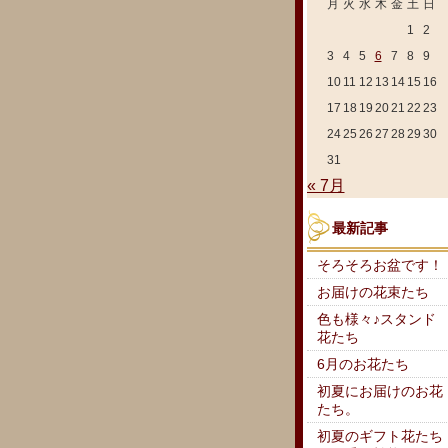
月
火
水
木
金
土
日
1
2
3
4
5
6
7
8
9
10
11
12
13
14
15
16
17
18
19
20
21
22
23
24
25
26
27
28
29
30
31
« 7月
最新記事
そろそろお盆です！
お届けの花束たち
色も様々♪スタンド
花たち
6月のお花たち
初夏にお届けのお花
たち。
初夏のギフト花たち