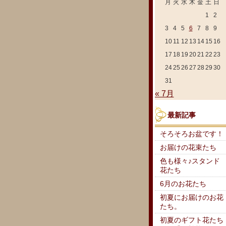
月
火
水
木
金
土
日
1
2
3
4
5
6
7
8
9
10
11
12
13
14
15
16
17
18
19
20
21
22
23
24
25
26
27
28
29
30
31
« 7月
最新記事
そろそろお盆です！
お届けの花束たち
色も様々♪スタンド
花たち
6月のお花たち
初夏にお届けのお花
たち。
初夏のギフト花たち