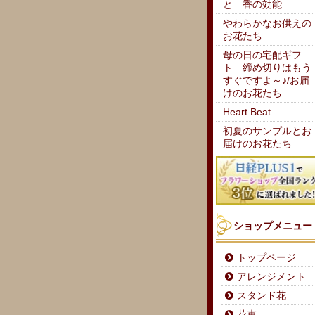
と 香の効能
やわらかなお供えの
お花たち
母の日の宅配ギフ
ト 締め切りはもう
すぐですよ～♪/お届
けのお花たち
Heart Beat
初夏のサンプルとお
届けのお花たち
ショップメニュー
トップページ
アレンジメント
スタンド花
花束