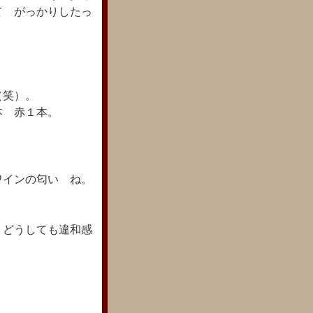
て がっかりしたっ
（笑）。
本 赤１本。
ワインの匂い ね。
 どうしても違和感