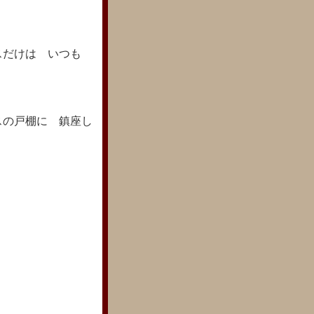
スだけは いつも
スの戸棚に 鎮座し