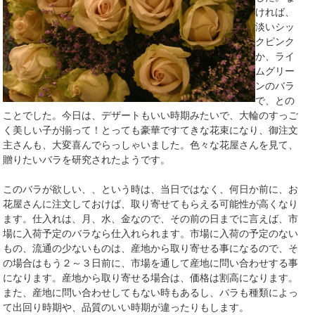
ければ、
淡いシッ
クピンク
か、ライ
ムグリー
ンのバラ
で、との
ことでした。今日は、デザートもいい時期みたいで、大輪のすっご
く美しい子が揃って！とっても豪華ですてきな花束になり、御注文
主さんも、大変喜んでらっしゃいました。色々な花屋さんを見て、
贈りたいバラを研究されたようです。
このバラが欲しい、、という時は、当日ではなく、何日か前に、お
花屋さんに注文しておけば、取り寄せてもらえる可能性が高くなり
ます。仕入れは、月、水、金なので、その前の日までに言えば、市
場に入荷予定のバラなら仕入れられます。市場に入荷の予定のない
もの、流通の少ないものは、産地から取り寄せる事になるので、そ
の場合はもう２～３日前に、市場を通して産地に問い合わせする事
になります。産地から取り寄せる場合は、価格は割高になります。
また、産地に問い合わせしてもない時もあるし、バラも種類によっ
て出回り時期や、品質のいい時期が違ったりもします。