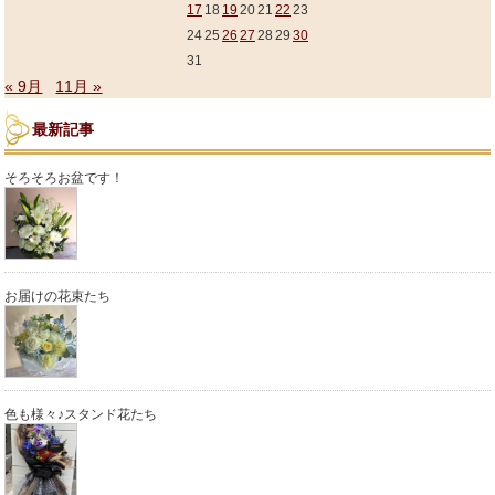
17
18
19
20
21
22
23
24
25
26
27
28
29
30
31
« 9月
11月 »
最新記事
そろそろお盆です！
お届けの花束たち
色も様々♪スタンド花たち