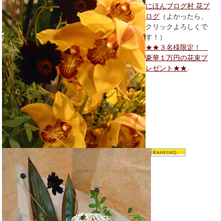
にほんブログ村 花ブ
ログ
（よかったら、
クリックよろしくで
す！）
★★３名様限定！
豪華１万円の花束プ
レゼント★★
.