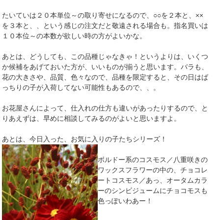
たいていは２０本単位～の取り寄せになるので、○○を２本と、××
を３本と、、という感じの注文だと敬遠される場合も。指名買いは
１０本位～の本数が欲しい時の方がよいかな。
あとは、どうしても、この品種じゃなきゃ！というよりは、いくつ
か候補をあげておいた方が、いいものが揃うと思います。バラも、
花の大きさや、品質、色々なので、品種を限定すると、その日はば
っちりの子が入荷してない可能性もあるので、、。
お花屋さんによって、仕入れの仕方も違いがあったりするので、と
りあえずは、早めに相談してみるのがよいと思いますよ。
あとは、今日入った、お気に入りの子たちシリーズ！
ボルドー系のコスモス／八重咲きの
ワックスフラワーの中の、チョコレ
ートコスモス／あっ、オータムカラ
ーのシンビジュームにチョコモスも
色っぽいわあー！