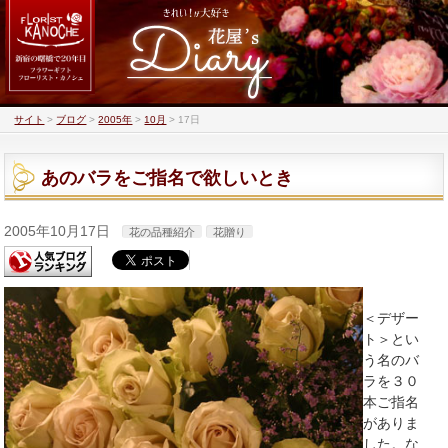
サイト
>
ブログ
>
2005年
>
10月
>
17日
あのバラをご指名で欲しいとき
2005年10月17日
花の品種紹介
花贈り
＜デザー
ト＞とい
う名のバ
ラを３０
本ご指名
がありま
した。な