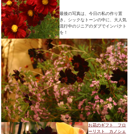
最後の写真は、今日の私の作り置
き。シックなトーンの中に、大人気
流行中のジニアのダブでインパクト
を！
お花のギフト フロ
ーリスト カノシェ