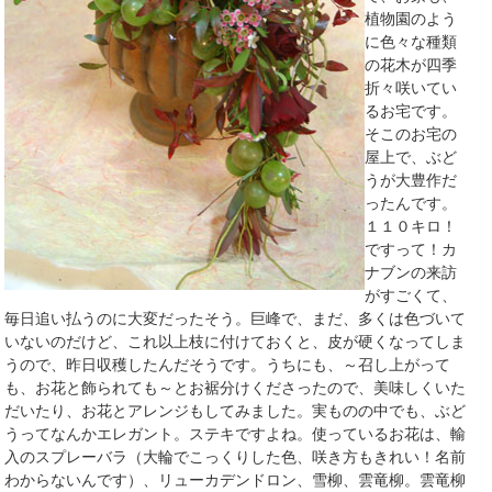
植物園のよう
に色々な種類
の花木が四季
折々咲いてい
るお宅です。
そこのお宅の
屋上で、ぶど
うが大豊作だ
ったんです。
１１０キロ！
ですって！カ
ナブンの来訪
がすごくて、
毎日追い払うのに大変だったそう。巨峰で、まだ、多くは色づいて
いないのだけど、これ以上枝に付けておくと、皮が硬くなってしま
うので、昨日収穫したんだそうです。うちにも、～召し上がって
も、お花と飾られても～とお裾分けくださったので、美味しくいた
だいたり、お花とアレンジもしてみました。実ものの中でも、ぶど
うってなんかエレガント。ステキですよね。使っているお花は、輸
入のスプレーバラ（大輪でこっくりした色、咲き方もきれい！名前
わからないんです）、リューカデンドロン、雪柳、雲竜柳。雲竜柳