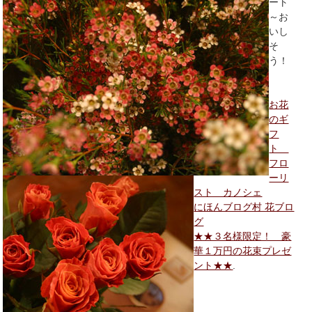
ート
～お
いし
そ
う！
お花
のギ
フ
ト
フロ
ーリ
スト カノシェ
にほんブログ村 花ブロ
グ
★★３名様限定！ 豪
華１万円の花束プレゼ
ント★★
.