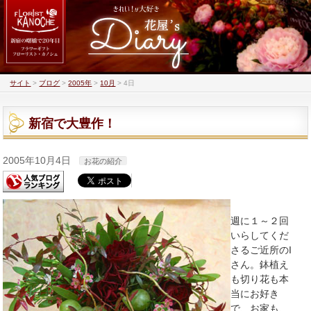
サイト
>
ブログ
>
2005年
>
10月
>
4日
新宿で大豊作！
2005年10月4日
お花の紹介
週に１～２回
いらしてくだ
さるご近所のI
さん。鉢植え
も切り花も本
当にお好き
で、お家も、