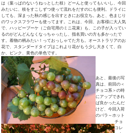
は（葉っぱのないうねっとした枝）どーんと使ってもいいし、今回
みたいに、枝をすこしずつ使って流れをだすのにも便利。ドライに
しても、深まった秋の感じを出すときにお役立ち。あと、色まじり
のワックスフラワーも使ってます。これは、今回、お客様に大人気
で、ハッピーブーケ（ご自宅用のミニ花束）も、この子が入ってい
るのがどんどんなくなっちゃったし、指名買いの方も多かったで
す。着物の柄みたい！っておっしゃてた方も。オーストラリアのお
花で、スタンダードタイプはこれより花がもう少し大きくて、白
か、ピンク、黄色の単色です。
あと、最後の写
真は、前回の＜
チョコ系＞の時
にアップできれ
ば良かったんだ
けど、今回入荷
のバラ～ホット
チョ
コレ