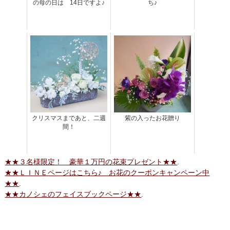
の母の日は 14日ですよ♪
ち♪
クリスマスまであと、二週
紫の入ったお花贈り
間！
★★３名様限定！ 豪華１万円の花束プレゼント★★
.
★★ＬＩＮＥページはこちら♪ お花のクーポンキャンペーン中
★★
.
★★カノシェのフェイスブックページ★★
.