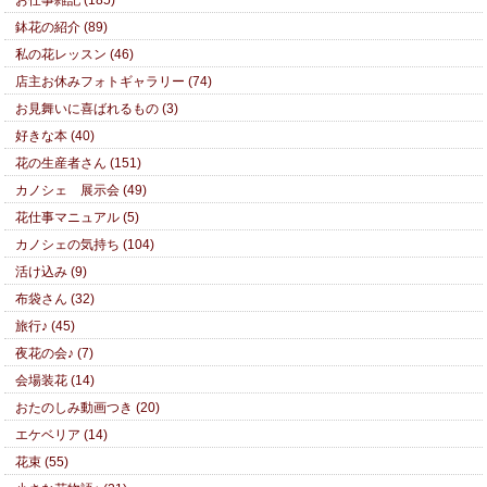
お仕事雑記 (185)
鉢花の紹介 (89)
私の花レッスン (46)
店主お休みフォトギャラリー (74)
お見舞いに喜ばれるもの (3)
好きな本 (40)
花の生産者さん (151)
カノシェ 展示会 (49)
花仕事マニュアル (5)
カノシェの気持ち (104)
活け込み (9)
布袋さん (32)
旅行♪ (45)
夜花の会♪ (7)
会場装花 (14)
おたのしみ動画つき (20)
エケベリア (14)
花束 (55)