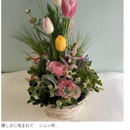
優しさに
包
まれ
て
ジュン作。