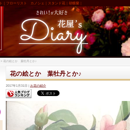
ト｜フローリスト カノシェ｜スタンド花｜胡蝶蘭｜
>
花の絵とか 葉牡丹とか♪
花の絵とか 葉牡丹とか♪
2017年1月31日
お花の紹介