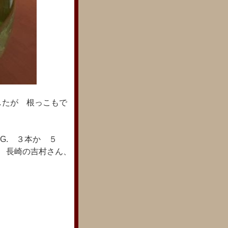
したが 根っこもで
G. ３本か ５
 長崎の吉村さん、