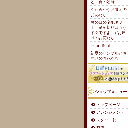
と 香の効能
やわらかなお供えの
お花たち
母の日の宅配ギフ
ト 締め切りはもう
すぐですよ～♪/お届
けのお花たち
Heart Beat
初夏のサンプルとお
届けのお花たち
ショップメニュー
トップページ
アレンジメント
スタンド花
花束