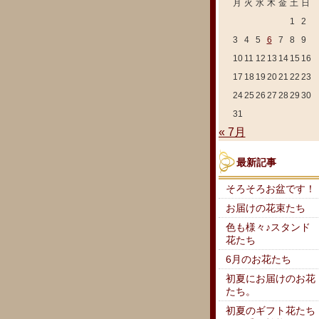
月
火
水
木
金
土
日
1
2
3
4
5
6
7
8
9
10
11
12
13
14
15
16
17
18
19
20
21
22
23
24
25
26
27
28
29
30
31
« 7月
最新記事
そろそろお盆です！
お届けの花束たち
色も様々♪スタンド
花たち
6月のお花たち
初夏にお届けのお花
たち。
初夏のギフト花たち