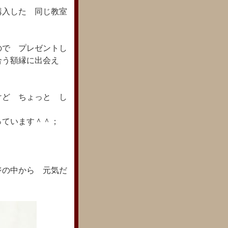
購入した 同じ教室
ので プレゼントし
合う額縁に出会え
けど ちょっと し
っています＾＾；
の中から 元気だ