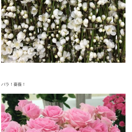
バラ！薔薇！