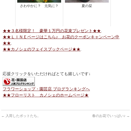
さわやかに？ 元気に？
夏の栞
★★３名様限定！ 豪華１万円の花束プレゼント★★
.
★★ＬＩＮＥページはこちら♪ お花のクーポンキャンペーン中
★★
.
★★カノシェのフェイスブックページ★★
.
応援クリックをいただければとても嬉しいです↓
フラワーショップ・園芸店 ブログランキングへ
★★フローリスト カノシェのホームページ★
←
入荷したポットたち。
春のお花でいっぱい♪
→