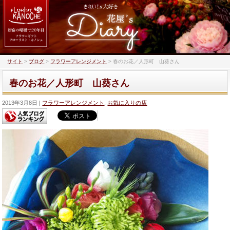
サイト
>
ブログ
>
フラワーアレンジメント
>
春のお花／人形町 山葵さん
春のお花／人形町 山葵さん
2013年3月8日
フラワーアレンジメント
,
お気に入りの店