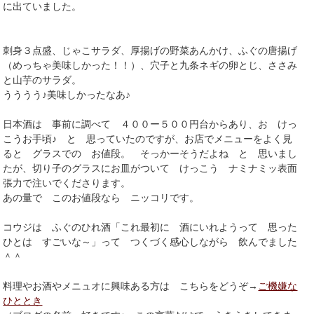
に出ていました。
刺身３点盛、じゃこサラダ、厚揚げの野菜あんかけ、ふぐの唐揚げ
（めっちゃ美味しかった！！）、穴子と九条ネギの卵とじ、ささみ
と山芋のサラダ。
うううう♪美味しかったなあ♪
日本酒は 事前に調べて ４００ー５００円台からあり、お けっ
こうお手頃♪ と 思っていたのですが、お店でメニューをよく見
ると グラスでの お値段。 そっかーそうだよね と 思いまし
たが、切り子のグラスにお皿がついて けっこう ナミナミッ表面
張力で注いでくださります。
あの量で このお値段なら ニッコリです。
コウジは ふぐのひれ酒「これ最初に 酒にいれようって 思った
ひとは すごいな～」って つくづく感心しながら 飲んでました
＾＾
料理やお酒やメニュオに興味ある方は こちらをどうぞ→
ご機嫌な
ひととき