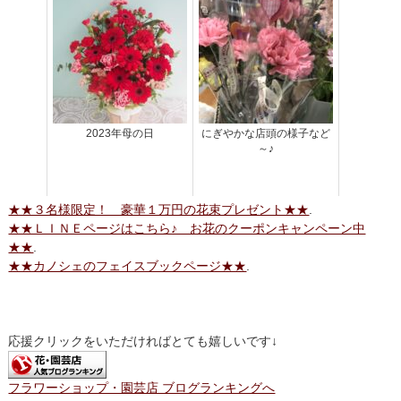
2023年母の日
にぎやかな店頭の様子など
～♪
★★３名様限定！ 豪華１万円の花束プレゼント★★
.
★★ＬＩＮＥページはこちら♪ お花のクーポンキャンペーン中
★★
.
★★カノシェのフェイスブックページ★★
.
応援クリックをいただければとても嬉しいです↓
フラワーショップ・園芸店 ブログランキングへ