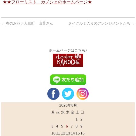
★★フローリスト カノシェのホームページ★
←
春のお花／人形町 山葵さん
ヌイグルミ入りのアレンジメントたち
→
ホームページはこちら♪
2026年8月
月
火
水
木
金
土
日
1
2
3
4
5
6
7
8
9
10
11
12
13
14
15
16