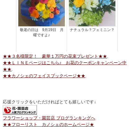
敬老の日は 9月19日 月
ナチュラル？フェミニン？
曜ですよ♪
★★３名様限定！ 豪華１万円の花束プレゼント★★
.
★★ＬＩＮＥページはこちら♪ お花のクーポンキャンペーン中
★★
.
★★カノシェのフェイスブックページ★★
.
応援クリックをいただければとても嬉しいです↓
フラワーショップ・園芸店 ブログランキングへ
★★フローリスト カノシェのホームページ★