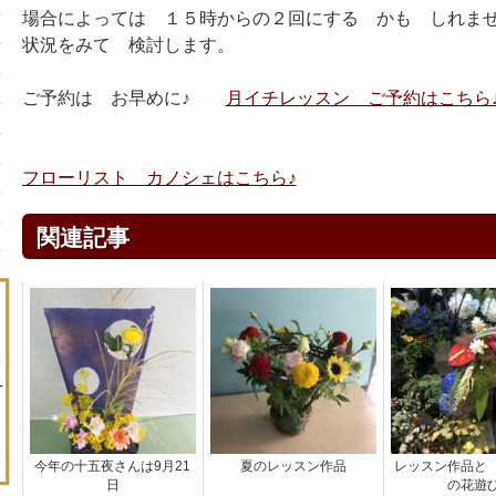
場合によっては １５時からの２回にする かも しれま
状況をみて 検討します。
ご予約は お早めに♪
月イチレッスン ご予約はこちら
フローリスト カノシェはこちら♪
関連記事
今年の十五夜さんは9月21
夏のレッスン作品
レッスン作品と
日
の花遊