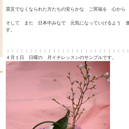
震災でなくなられた方たちの安らかな ご冥福を 心から
そして また 日本中みなで 元気になっていけるよう 
す。
：：：：：：：：：：：：：：：：：：：：：：：：：：
４月１日 日曜の 月イチレッスンのサンプルです。