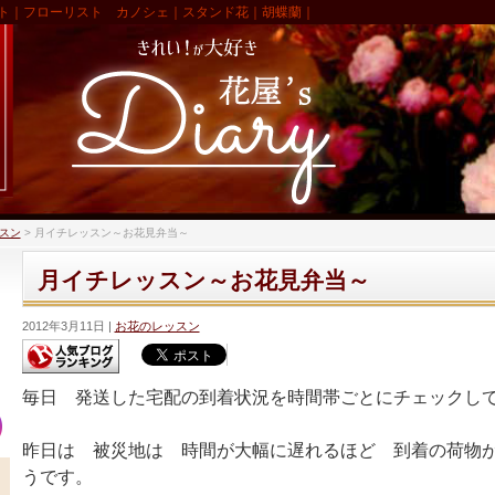
ト｜フローリスト カノシェ｜スタンド花｜胡蝶蘭｜
スン
>
月イチレッスン～お花見弁当～
月イチレッスン～お花見弁当～
2012年3月11日
お花のレッスン
毎日 発送した宅配の到着状況を時間帯ごとにチェックし
昨日は 被災地は 時間が大幅に遅れるほど 到着の荷物
うです。