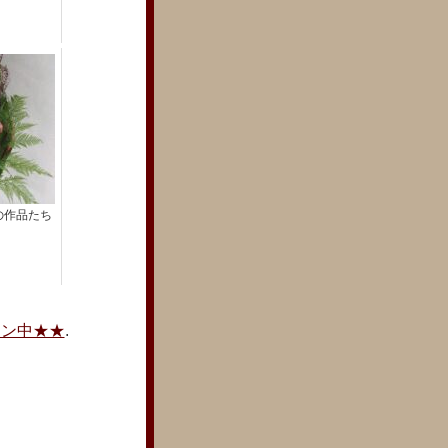
の作品たち
ーン中★★
.