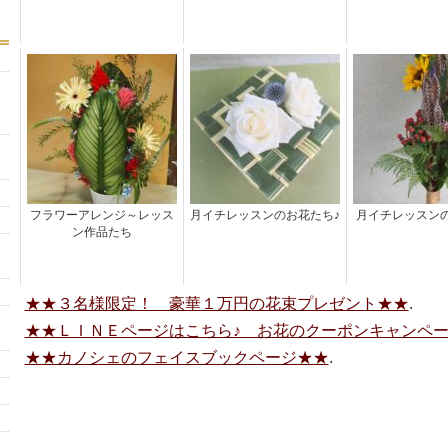
フラワーアレンジ～レッス
月イチレッスンのお花たち♪
月イチレッスン
ン作品たち
★★３名様限定！ 豪華１万円の花束プレゼント★★
.
★★ＬＩＮＥページはこちら♪ お花のクーポンキャンペ
★★カノシェのフェイスブックページ★★
.