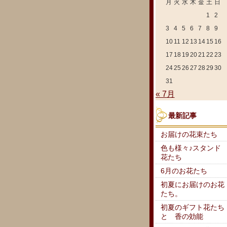
月
火
水
木
金
土
日
1
2
3
4
5
6
7
8
9
10
11
12
13
14
15
16
17
18
19
20
21
22
23
24
25
26
27
28
29
30
31
« 7月
最新記事
お届けの花束たち
色も様々♪スタンド
花たち
6月のお花たち
初夏にお届けのお花
たち。
初夏のギフト花たち
と 香の効能