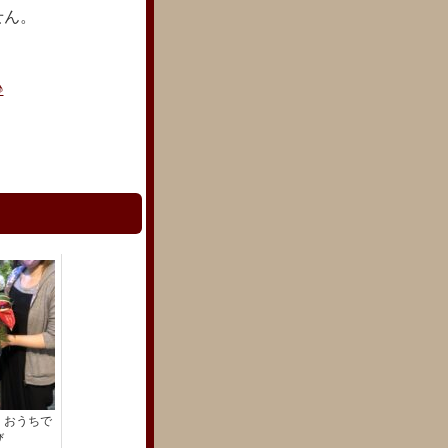
せん。
♪
 おうちで
び