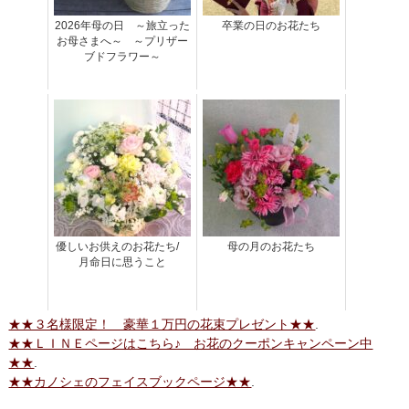
2026年母の日 ～旅立った
卒業の日のお花たち
お母さまへ～ ～プリザー
ブドフラワー～
優しいお供えのお花たち/
母の月のお花たち
月命日に思うこと
★★３名様限定！ 豪華１万円の花束プレゼント★★
.
★★ＬＩＮＥページはこちら♪ お花のクーポンキャンペーン中
★★
.
★★カノシェのフェイスブックページ★★
.