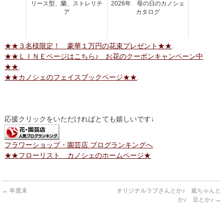
リース型、蘭、ストレリチ
2026年 母の日のカノシェ
ア
カタログ
★★３名様限定！ 豪華１万円の花束プレゼント★★
.
★★ＬＩＮＥページはこちら♪ お花のクーポンキャンペーン中
★★
.
★★カノシェのフェイスブックページ★★
.
応援クリックをいただければとても嬉しいです↓
フラワーショップ・園芸店 ブログランキングへ
★★フローリスト カノシェのホームページ★
←
年度末
オリジナルラブさんとか♪ 嵐ちゃんと
か♪ 豆とか♪
→